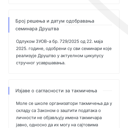
Број решења и датум одобравања
семинара Друштва
Одлуком ЗУОВ-а бр. 729/2025 од 22. маја
2025. године, одобрени су сви семинари које
реализује Друштво у актуелном цикулусу
стручног усавршавања.
Изјаве о сагласности за такмичења
Моле се школе организатори такмичења да у
складу са Законом о заштити података о
личности не објављују имена такмичара
јавно, односно да их могу на сајтовима