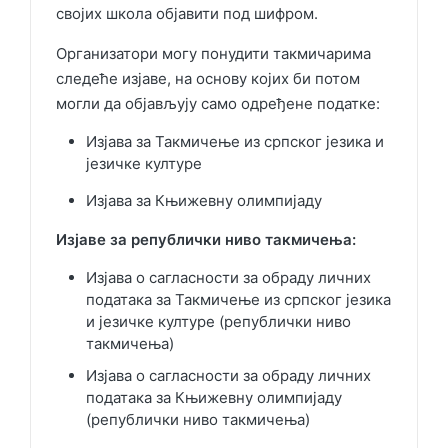
својих школа објавити под шифром.
Организатори могу понудити такмичарима
следеће изјаве, на основу којих би потом
могли да објављују само одређене податке:
Изјава за Такмичење из српског језика и
језичке културе
Изјава за Књижевну олимпијаду
Изјаве за републички ниво такмичења:
Изјава о сагласности за обраду личних
података за Такмичење из српског језика
и језичке културе (републички ниво
такмичења)
Изјава о сагласности за обраду личних
података за Књижевну олимпијаду
(републички ниво такмичења)