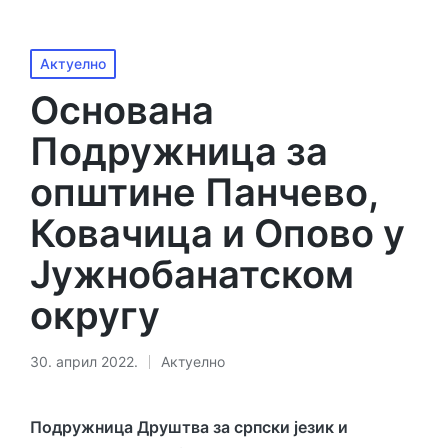
Објављено
Актуелно
у
Основана
Подружница за
општине Панчево,
Ковачица и Опово у
Јужнобанатском
округу
30. април 2022.
Актуелно
Објављено
у
Подружница Друштва за српски језик и