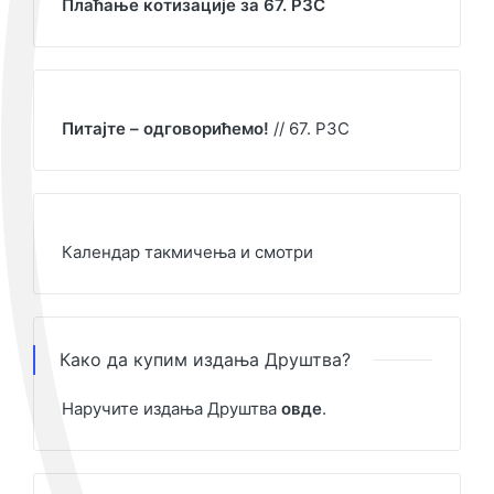
Плаћање котизације за 67. РЗС
Питајте – одговорићемо!
// 67. РЗС
Календар такмичења и смотри
Како да купим издања Друштва?
Наручите издања Друштва
овде
.