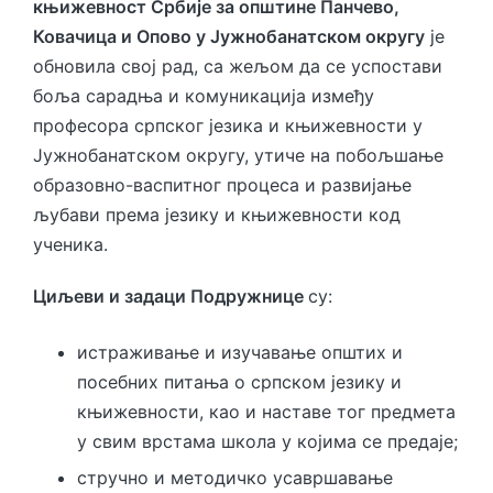
књижевност Србије за општине Панчево,
Ковачица и Опово у Јужнобанатском округу
је
обновила свој рад, са жељом да се успостави
боља сарадња и комуникација између
професора српског језика и књижевности у
Јужнобанатском округу, утиче на побољшање
образовно-васпитног процеса и развијање
љубави према језику и књижевности код
ученика.
Циљеви и задаци Подружнице
су:
истраживање и изучавање општих и
посебних питања о српском језику и
књижевности, као и наставе тог предмета
у свим врстама школа у којима се предаје;
стручно и методичко усавршавање