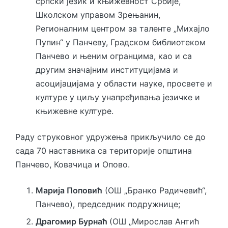
српски језик и књижевност Србије,
Школском управом Зрењанин,
Регионалним центром за таленте „Михајло
Пупин“ у Панчеву, Градском библиотеком
Панчево и њеним огранцима, као и са
другим значајним институцијама и
асоцијацијама у области науке, просвете и
културе у циљу унапређивања језичке и
књижевне културе.
Раду струковног удружења прикључило се до
сада 70 наставника са територије општина
Панчево, Ковачица и Опово.
Марија Поповић
(ОШ „Бранко Радичевић“,
Панчево), председник подружнице;
Драгомир Бурнаћ
(ОШ „Мирослав Антић