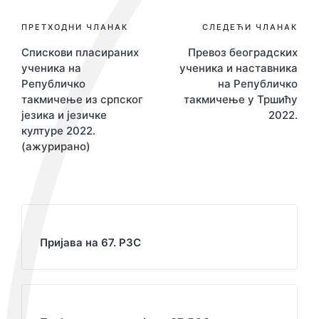
Навигација
ПРЕТХОДНИ ЧЛАНАК
СЛЕДЕЋИ ЧЛАНАК
Спискови пласираних
Превоз београдских
чланка
ученика на
ученика и наставника
Републичко
на Републичко
такмичење из српског
такмичење у Тршићу
језика и језичке
2022.
културе 2022.
(ажурирано)
Пријава на 67. РЗС