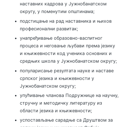
наставних кадрова у Јужнобанатском
округу, у поменутим општинама;
подстицање на рад наставника и њихов
професионални развитак;
унапређивање образовно-васпитног
процеса и неговање љубави према језику
и књижевности код ученика основних и
средњих школа у Јужнобанатском округу;
популарисање резултата науке и наставе
српског језика и књижевности у
Јужнобанатском округу;
упућивање чланова Подружнице на научну,
стручну и методичку литературу из
области језика и књижевности;
успостављање сарадње са Друштвом за