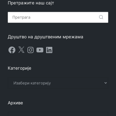
Претражите наш сајт
Друштво на друштвеним мрежама
Facebook
X
Instagram
YouTube
LinkedIn
Категорије
Категорије
Архиве
Архиве