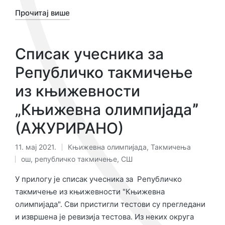
Прочитај више
Списак учесника за
Републичко такмичење
из књижевности
„Књижевна олимпијадаˮ
(АЖУРИРАНО)
11. мај 2021.
Књижевна олимпијада
,
Такмичења
Објављено
Ознаке:
ош
,
републичко такмичење
,
СШ
у
У прилогу је списак учесника за Републичко
такмичење из књижевности "Књижевна
олимпијада". Сви пристигли тестови су прегледани
и извршена је ревизија тестова. Из неких округа