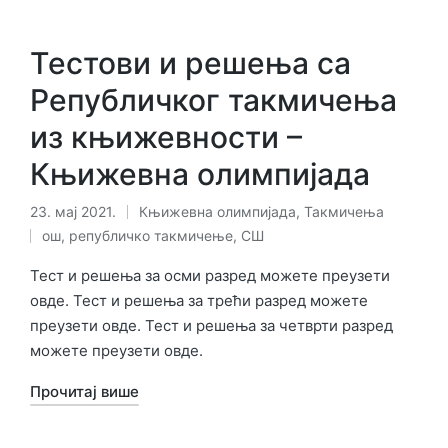
Тестови и решења са
Републичког такмичења
из књижевности –
Књижевна олимпијада
23. мај 2021.
Књижевна олимпијада
,
Такмичења
Објављено
Ознаке:
ош
,
републичко такмичење
,
СШ
у
Тест и решења за осми разред можете преузети
овде. Тест и решења за трећи разред можете
преузети овде. Тест и решења за четврти разред
можете преузети овде.
Прочитај више