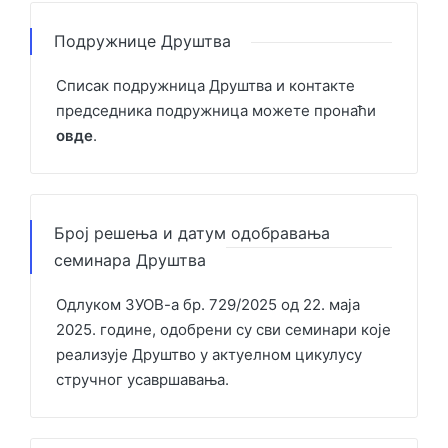
Подружнице Друштва
Списак подружница Друштва и контакте
председника подружница можете пронаћи
овде
.
Број решења и датум одобравања
семинара Друштва
Одлуком ЗУОВ-а бр. 729/2025 од 22. маја
2025. године, одобрени су сви семинари које
реализује Друштво у актуелном цикулусу
стручног усавршавања.