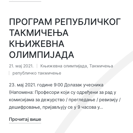
ПРОГРАМ РЕПУБЛИЧКОГ
ТАКМИЧЕЊА
КЊИЖЕВНА
ОЛИМПИЈАДА
21. мај 2021.
Књижевна олимпијада
,
Такмичења
Објављено
Ознаке:
републичко такмичење
у
23. мај 2021. године 9:00 Долазак учесника
(Напомена: Професори који су одређени за рад у
комисијама за дежурство / прегледање / ревизију /
дешифровање, пријављују се у 9 часова у…
Прочитај више