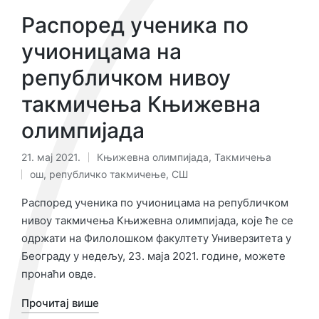
Распоред ученика по
учионицама на
републичком нивоу
такмичења Књижевна
олимпијада
21. мај 2021.
Књижевна олимпијада
,
Такмичења
Објављено
Ознаке:
ош
,
републичко такмичење
,
СШ
у
Распоред ученика по учионицама на републичком
нивоу такмичења Књижевна олимпијада, које ће се
одржати на Филолошком факултету Универзитета у
Београду у недељу, 23. маја 2021. године, можете
пронаћи овде.
Прочитај више