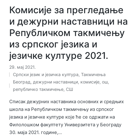
Комисије за прегледање
и дежурни наставници на
Републичком такмичењу
из српског језика и
језичке културе 2021.
29. мај 2021.
Српски језик и језичка култура
,
Такмичења
Објављено
Ознаке:
Београд
,
дежурни наставници
,
комисије
,
ош
,
у
републичко такмичење
,
СШ
Списак дежурних наставника основних и средњих
школа на Републичком такмичењу из српског
језика и језичке културе које ће се одржати на
Филолошком факултету Универзитета у Београду
30. маја 2021. године,…