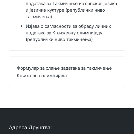
података за Такмичење из српског језика
и језичке културе (републички ниво
такмичења)
Изјава о сагласности за обраду личних
података за Књижевну олимпијаду
(републички ниво такмичења)
Формулар за слање задатака за такмичење
Књижевна олимпијада
Адреса Друштва: