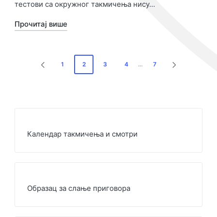
тестови са окружног такмичења нису…
Прочитај више
Пагинација
1
2
3
4
…
7
ПРЕТХОДНА
СЛЕДЕЋА
чланака
СТРАНА
СТРАНА
Календар такмичења и смотри
Образац за слање приговора