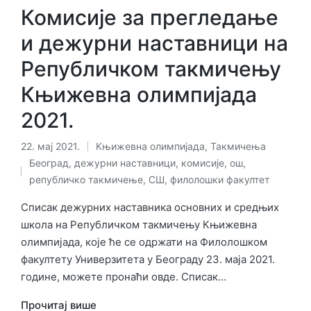
Комисије за прегледање
и дежурни наставници на
Републичком такмичењу
Књижевна олимпијада
2021.
22. мај 2021.
Књижевна олимпијада
,
Такмичења
Објављено
Ознаке:
Београд
,
дежурни наставници
,
комисије
,
ош
,
у
републичко такмичење
,
СШ
,
филолошки факултет
Списак дежурних наставника основних и средњих
школа на Републичком такмичењу Књижевна
олимпијада, које ће се одржати на Филолошком
факултету Универзитета у Београду 23. маја 2021.
године, можете пронаћи овде. Списак…
Прочитај више