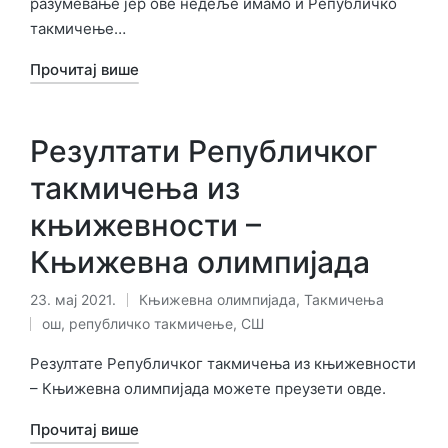
разумевање јер ове недеље имамо и Републичко
такмичење…
Прочитај више
Резултати Републичког
такмичења из
књижевности –
Књижевна олимпијада
23. мај 2021.
Књижевна олимпијада
,
Такмичења
Објављено
Ознаке:
ош
,
републичко такмичење
,
СШ
у
Резултате Републичког такмичења из књижевности
– Књижевна олимпијада можете преузети овде.
Прочитај више