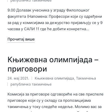
републичко такмичење
у
9.00 Долазак учесника у зграду Филолошког
факултета (Напомена: Професори који су одређени
за рад у комисијама за дежурство пријављују се у 9
часова у САЛИ 11 где ће добити конкретна…
Прочитај више
Књижевна олимпијада –
приговори
24. мај 2021.
Књижевна олимпијада
,
Такмичења
Објављено
Ознаке:
републичко такмичење
у
Комисија за приговоре одговориће на све приспеле
приговоре који су у складу са пропозицијама
такмичења у току следеће недеље. Молимо вас за