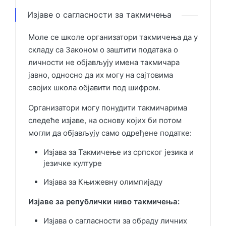
Изјаве о сагласности за такмичења
Моле се школе организатори такмичења да у
складу са Законом о заштити података о
личности не објављују имена такмичара
јавно, односно да их могу на сајтовима
својих школа објавити под шифром.
Организатори могу понудити такмичарима
следеће изјаве, на основу којих би потом
могли да објављују само одређене податке:
Изјава за Такмичење из српског језика и
језичке културе
Изјава за Књижевну олимпијаду
Изјаве за републички ниво такмичења:
Изјава о сагласности за обраду личних