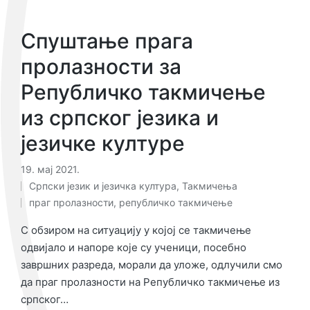
Спуштање прага
пролазности за
Републичко такмичење
из српског језика и
језичке културе
19. мај 2021.
Ознаке:
Српски језик и језичка култура
,
Такмичења
Објављено
праг пролазности
,
републичко такмичење
у
С обзиром на ситуацију у којој се такмичење
одвијало и напоре које су ученици, посебно
завршних разреда, морали да уложе, одлучили смо
да праг пролазности на Републичко такмичење из
српског…