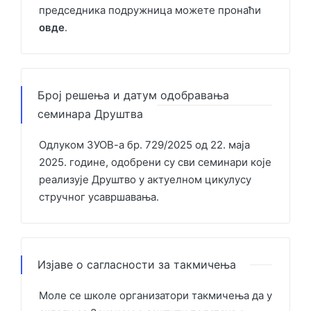
председника подружница можете пронаћи
овде
.
Број решења и датум одобравања
семинара Друштва
Одлуком ЗУОВ-а бр. 729/2025 од 22. маја
2025. године, одобрени су сви семинари које
реализује Друштво у актуелном цикулусу
стручног усавршавања.
Изјаве о сагласности за такмичења
Моле се школе организатори такмичења да у