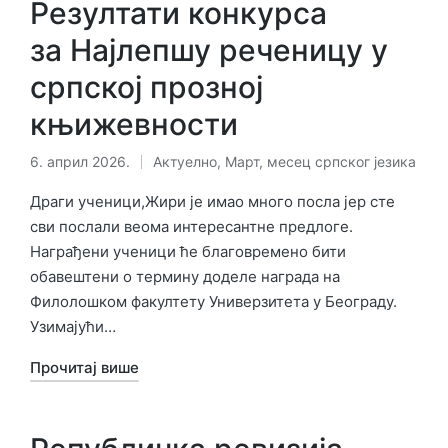
Резултати конкурса
за Најлепшу реченицу у
српској прозној
књижевности
6. април 2026.
Актуелно
,
Март, месец српског језика
Објављено
у
Драги ученици,Жири је имао много посла јер сте
сви послали веома интересантне предлоге.
Награђени ученици ће благовремено бити
обавештени о термину доделе награда на
Филолошком факултету Универзитета у Београду.
Узимајући…
Прочитај више