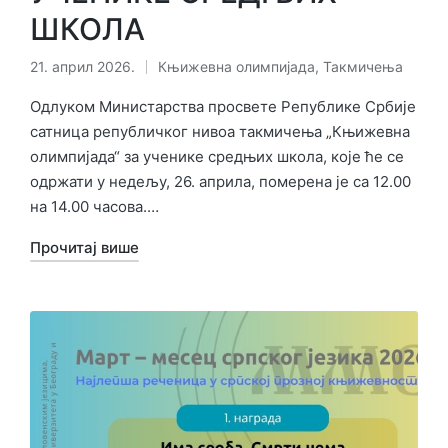
ШКОЛА
21. април 2026.
Књижевна олимпијада
,
Такмичења
Објављено
у
Одлуком Министарства просвете Републике Србије
сатница републичког нивоа такмичења „Књижевна
олимпијада“ за ученике средњих школа, које ће се
одржати у недељу, 26. априла, померена је са 12.00
на 14.00 часова.…
Прочитај више