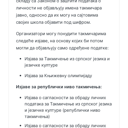
складу са Законом о заштити података о
личности не објављују имена такмичара
јавно, односно да их могу на сајтовима
својих школа објавити под шифром.
Организатори могу понудити такмичарима
следеће изјаве, на основу којих би потом
могли да објављују само одређене податке:
Изјава за Такмичење из српског језика и
језичке културе
Изјава за Књижевну олимпијаду
Изјаве за републички ниво такмичења:
Изјава о сагласности за обраду личних
података за Такмичење из српског језика
и језичке културе (републички ниво
такмичења)
Изјава о сагласности за обраду личних