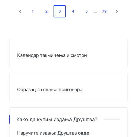
Пагинација
1
2
3
4
5
…
79
ПРЕТХОДНА
СЛЕДЕЋ
чланака
СТРАНА
СТРАНА
Календар такмичења и смотри
Образац за слање приговора
Како да купим издања Друштва?
Наручите издања Друштва
овде
.