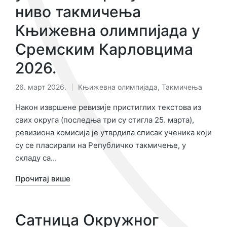
ниво такмичења
Књижевна олимпијада у
Сремским Карловцима
2026.
26. март 2026.
Књижевна олимпијада
,
Такмичења
Објављено
у
Након извршене ревизије пристиглих текстова из
свих округа (последња три су стигла 25. марта),
ревизиона комисија је утврдила списак ученика који
су се пласирали на Републичко такмичење, у
складу са…
Прочитај више
Сатница Окружног