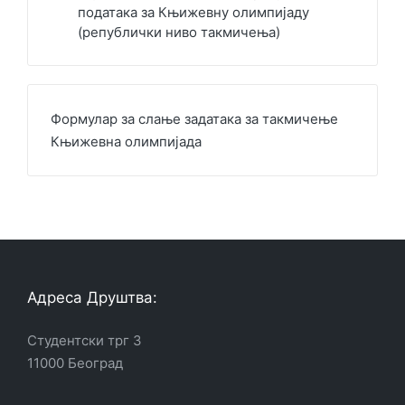
података за Књижевну олимпијаду
(републички ниво такмичења)
Формулар за слање задатака за такмичење
Књижевна олимпијада
Адреса Друштва:
Студентски трг 3
11000 Београд