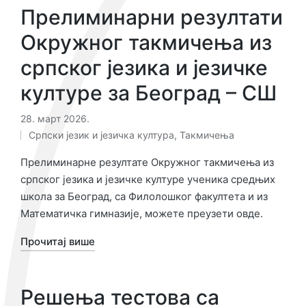
Прелиминарни резултати
Окружног такмичења из
српског језика и језичке
културе за Београд – СШ
28. март 2026.
Српски језик и језичка култура
,
Такмичења
Објављено
у
Прелиминарне резултате Окружног такмичења из
српског језика и језичке културе ученика средњих
школа за Београд, са Филолошког факултета и из
Математичка гимназије, можете преузети овде.
Прочитај више
Решења тестова са