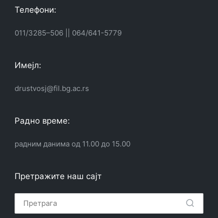
Телефони:
011/3285–506
||
064/641-5779
Имејл:
drustvosj@fil.bg.ac.rs
Радно време:
радним данима од 11.00 до 15.00
Претражите наш сајт