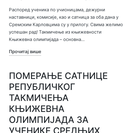
Објављено
у
Распоред ученика по учионицама, дежурни
наставници, комисије, као и сатница за оба дана у
Сремским Карловцима су у прилогу. Свима желимо
успешан рад! Такмичење из књижевности
Књижевна олимпијада – основна…
Прочитај више
ПОМЕРАЊЕ САТНИЦЕ
РЕПУБЛИЧКОГ
ТАКМИЧЕЊА
КЊИЖЕВНА
ОЛИМПИЈАДА ЗА
УЧЕНИКЕ СРЕДЊИХ