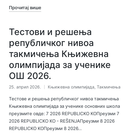
Прочитај више
Тестови и решења
републичког нивоа
такмичења Књижевна
олимпијада за ученике
ОШ 2026.
25. април 2026.
Књижевна олимпијада
,
Такмичења
Објављено
у
Тестове и решења републичког нивоа такмичења
Књижевна олимпијада за ученике основних школа
преузмите овде: 7 2026 REPUBLICKO KOПреузми 7
2026 REPUBLICKO KO - REŠENJAПреузми 8 2026
REPUBLICKO KOПреузми 8 2026…