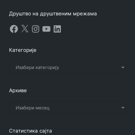
Друштво на друштвеним мрежама
Facebook
X
Instagram
YouTube
LinkedIn
Категорије
Категорије
Архиве
Архиве
Статистика сајта