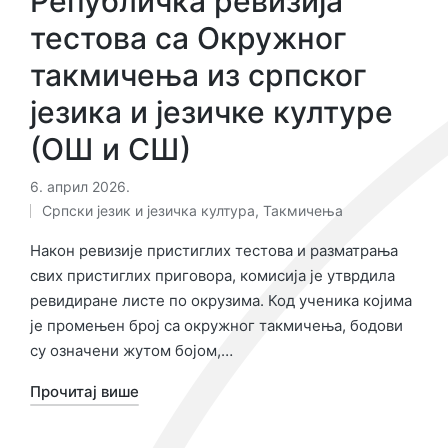
Републичка ревизија
тестова са Окружног
такмичења из српског
језика и језичке културе
(ОШ и СШ)
6. април 2026.
Српски језик и језичка култура
,
Такмичења
Објављено
у
Након ревизије пристиглих тестова и разматрања
свих пристиглих приговора, комисија је утврдила
ревидиране листе по окрузима. Код ученика којима
је промењен број са окружног такмичења, бодови
су означени жутом бојом,…
Прочитај више