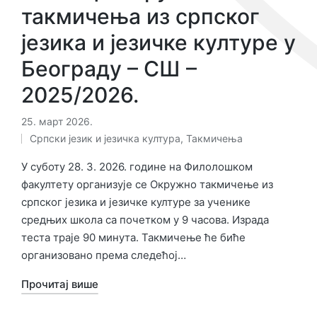
такмичења из српског
језика и језичке културе у
Београду – СШ –
2025/2026.
25. март 2026.
Српски језик и језичка култура
,
Такмичења
Објављено
у
У суботу 28. 3. 2026. године на Филолошком
факултету организује се Окружно такмичење из
српског језика и језичке културе за ученике
средњих школа са почетком у 9 часова. Израда
теста траје 90 минута. Такмичење ће биће
организовано према следећој…
Прочитај више