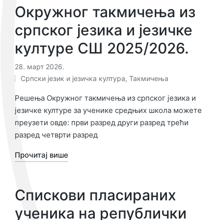
Окружног такмичења из
српског језика и језичке
културе СШ 2025/2026.
28. март 2026.
Српски језик и језичка култура
,
Такмичења
Објављено
у
Решења Окружног такмичења из српског језика и
језичке културе за ученике средњих школа можете
преузети овде: први разред други разред трећи
разред четврти разред
Прочитај више
Спискови пласираних
ученика на републички