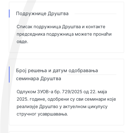
Подружнице Друштва
Списак подружница Друштва и контакте
председника подружница можете пронаћи
овде
.
Број решења и датум одобравања
семинара Друштва
Одлуком ЗУОВ-а бр. 729/2025 од 22. маја
2025. године, одобрени су сви семинари које
реализује Друштво у актуелном цикулусу
стручног усавршавања.