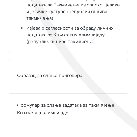
података за Такмичење из српског језика
и језичке културе (републички ниво
такмичења)
Изјава о сагласности за обраду личних
података за Књижевну олимпијаду
(републички ниво такмичења)
Образац за слање приговора
Формулар за слање задатака за такмичење
Књижевна олимпијада