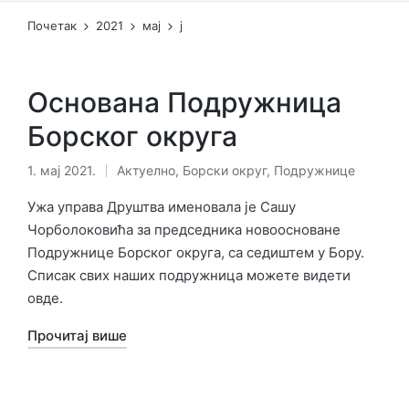
Почетак
2021
мај
ј
Основана Подружница
Борског округа
1. мај 2021.
Актуелно
,
Борски округ
,
Подружнице
Објављено
у
Ужа управа Друштва именовала је Сашу
Чорболоковића за председника новоосноване
Подружнице Борског округа, са седиштем у Бору.
Списак свих наших подружница можете видети
овде.
Прочитај више