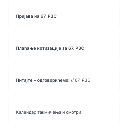
Пријава на 67. РЗС
Плаћање котизације за 67. РЗС
Питајте – одговорићемо!
// 67. РЗС
Календар такмичења и смотри