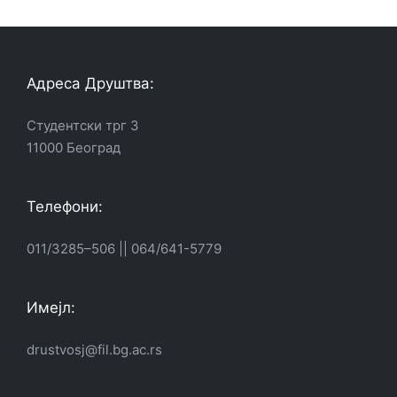
Адреса Друштва:
Студентски трг 3
11000 Београд
Телефони:
011/3285–506
||
064/641-5779
Имејл:
drustvosj@fil.bg.ac.rs