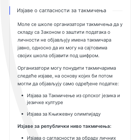
Изјаве о сагласности за такмичења
Моле се школе организатори такмичења да у
складу са Законом о заштити података о
личности не објављују имена такмичара
јавно, односно да их могу на сајтовима
својих школа објавити под шифром.
Организатори могу понудити такмичарима
следеће изјаве, на основу којих би потом
могли да објављују само одређене податке:
Изјава за Такмичење из српског језика и
језичке културе
Изјава за Књижевну олимпијаду
Изјаве за републички ниво такмичења:
Изјава о сагласности за обраду личних