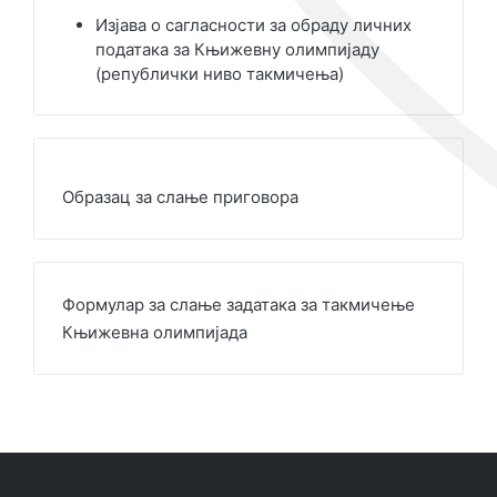
Изјава о сагласности за обраду личних
података за Књижевну олимпијаду
(републички ниво такмичења)
Образац за слање приговора
Формулар за слање задатака за такмичење
Књижевна олимпијада