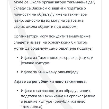
Моле се школе организатори такмичења да у
складу са Законом о заштити података о
личности не објављују имена такмичара
јавно, односно да их могу на сајтовима
својих школа објавити под шифром.
Организатори могу понудити такмичарима
следеће изјаве, на основу којих би потом
могли да објављују само одређене податке:
Изјава за Такмичење из српског језика и
језичке културе
Изјава за Књижевну олимпијаду
Изјаве за републички ниво такмичења:
Изјава о сагласности за обраду личних
података за Такмичење из српског језика
и језичке културе (републички ниво
такмичења)