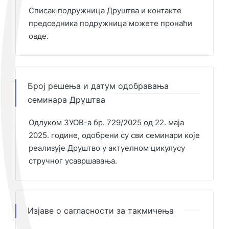
Списак подружница Друштва и контакте
председника подружница можете пронаћи
овде
.
Број решења и датум одобравања
семинара Друштва
Одлуком ЗУОВ-а бр. 729/2025 од 22. маја
2025. године, одобрени су сви семинари које
реализује Друштво у актуелном цикулусу
стручног усавршавања.
Изјаве о сагласности за такмичења