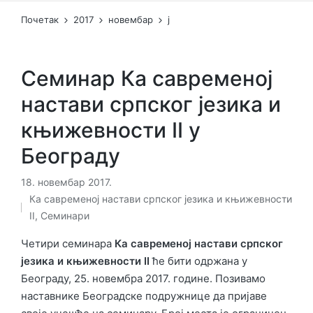
Почетак
2017
новембар
ј
Семинар Ка савременој
настави српског језика и
књижевности II у
Београду
18. новембар 2017.
Ка савременој настави српског језика и књижевности
Објављено
II
,
Семинари
у
Четири семинара
Ка савременој настави
српског
језика и књижевности
II
ће бити одржана у
Београду, 25. новембра 2017. године. Позивамо
наставнике Београдске подружнице да пријаве