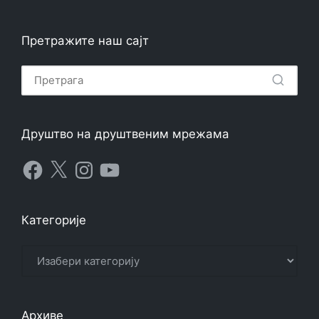
Претражите наш сајт
Друштво на друштвеним мрежама
Facebook
X
Instagram
YouTube
Категорије
Категорије
Архиве