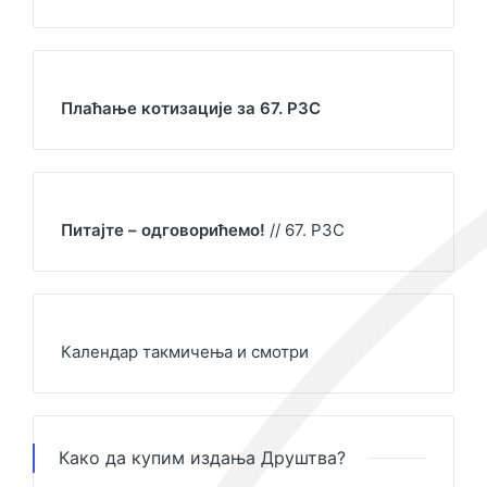
Плаћање котизације за 67. РЗС
Питајте – одговорићемо!
// 67. РЗС
Календар такмичења и смотри
Како да купим издања Друштва?