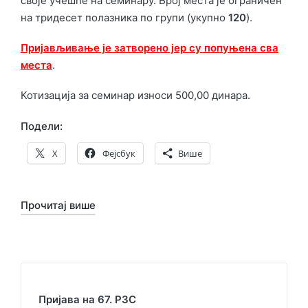
своје учешће на семинару. Број места је ограничен
на тридесет полазника по групи (укупно
120
).
Пријављивање је затворено јер су попуњена сва
места
.
Котизација за семинар износи 500,00 динара.
Подели:
X
Фејсбук
Више
Прочитај више
Пријава на 67. РЗС