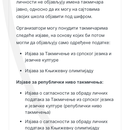
личности не објављују имена такмичара
јавно, односно да их могу на сајтовима
својих школа објавити под шифром.
Организатори могу понудити такмичарима
следеће изјаве, на основу којих би потом
могли да објављују само одређене податке:
Изјава за Такмичење из српског језика и
језичке културе
Изјава за Књижевну олимпијаду
Изјаве за републички ниво такмичења:
Изјава о сагласности за обраду личних
података за Такмичење из српског језика
и језичке културе (републички ниво
такмичења)
Изјава о сагласности за обраду личних
података за Књижевну олимпијаду