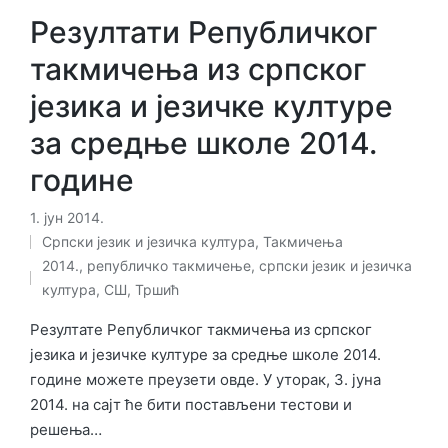
Резултати Републичког
такмичења из српског
језика и језичке културе
за средње школе 2014.
године
1. јун 2014.
Српски језик и језичка култура
,
Такмичења
Објављено
Ознаке:
2014.
,
републичко такмичење
,
српски језик и језичка
у
култура
,
СШ
,
Тршић
Резултате Републичког такмичења из српског
језика и језичке културе за средње школе 2014.
године можете преузети овде. У уторак, 3. јуна
2014. на сајт ће бити постављени тестови и
решења…