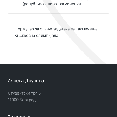
(републички ниво такмичења)
Формулар за слање задатака за такмичење
Књижевна олимпијада
Адреса Друштва:
Студентски трг 3
11000 Београд
Телефони: