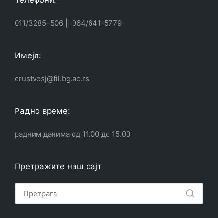
011/3285–506
||
064/641-5779
Имејл:
drustvosj@fil.bg.ac.rs
Радно време:
радним данима од 11.00 до 15.00
Претражите наш сајт