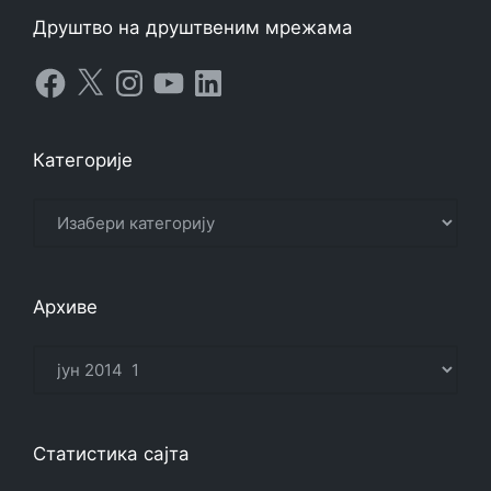
Друштво на друштвеним мрежама
Facebook
X
Instagram
YouTube
LinkedIn
Категорије
Категорије
Архиве
Архиве
Статистика сајта