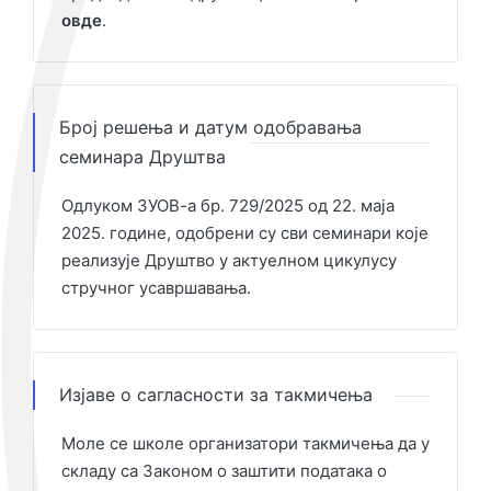
овде
.
Број решења и датум одобравања
семинара Друштва
Одлуком ЗУОВ-а бр. 729/2025 од 22. маја
2025. године, одобрени су сви семинари које
реализује Друштво у актуелном цикулусу
стручног усавршавања.
Изјаве о сагласности за такмичења
Моле се школе организатори такмичења да у
складу са Законом о заштити података о