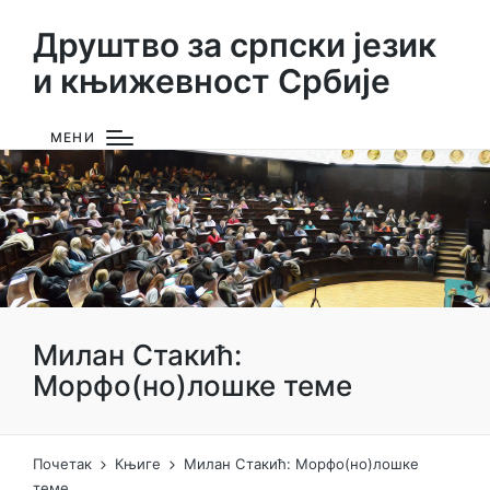
Друштво за српски језик
и књижевност Србије
МЕНИ
Милан Стакић:
Морфо(но)лошке теме
Почетак
Књиге
Милан Стакић: Морфо(но)лошке
теме