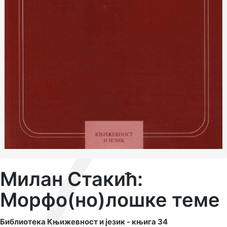
Милан Стакић:
Морфо(но)лошке теме
Библиотека Књижевност и језик - књига 34