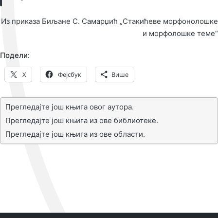
Из приказа Биљане С. Самарџић „Стакићеве морфонолошке
и морфолошке теме“
Подели:
X
Фејсбук
Више
Прегледајте још књига овог аутора.
Прегледајте још књига из ове библиотеке.
Прегледајте још књига из ове области.