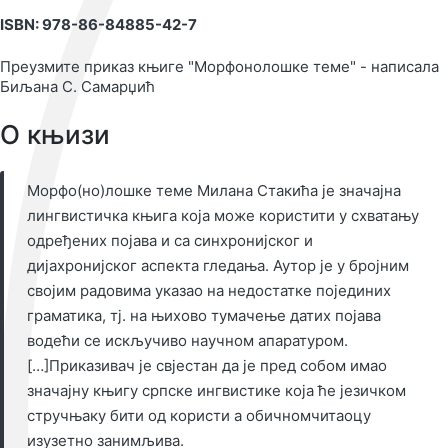
ISBN: 978-86-84885-42-7
Преузмите приказ књиге "Морфонолошке теме" - написала
Биљана С. Самарџић
О књизи
Морфо(но)лошке теме Милана Стакића је значајна
лингвистичка књига која може користити у схватању
одређених појава и са синхронијског и
дијахронијског аспекта гледања. Аутор је у бројним
својим радовима указао на недостатке појединих
граматика, тј. на њихово тумачење датих појава
водећи се искључиво научном апаратуром.
[…]Приказивач је свјестан да је пред собом имао
значајну књигу српске ингвистике која ће језичком
стручњаку бити од користи а обичномчитаоцу
изузетно занимљива.