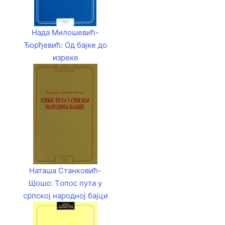
Нада Милошевић-
Ђорђевић: Од бајке до
изреке
Наташа Станковић-
Шошо: Tопос пута у
српској народној бајци