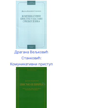
Драгана Вељковић
Станковић:
Комуникативни приступ
у настави српског
језика