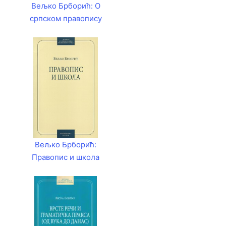
Вељко Брборић: О
српском правопису
Вељко Брборић:
Правопис и школа