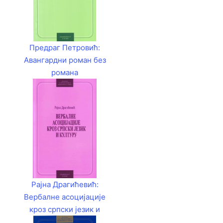
Предраг Петровић:
Авангардни роман без
романа
Рајна Драгићевић:
Вербалне асоцијације
кроз српски језик и
културу