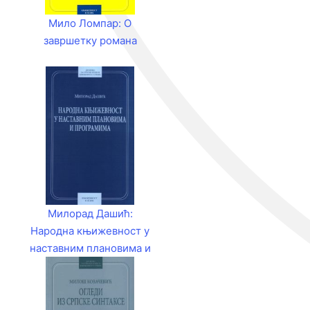
Мило Ломпар: О
завршетку романа
Милорад Дашић:
Народна књижевност у
наставним плановима и
програмима