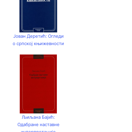
Јован Деретић: Огледи
о српској књижевности
Љиљана Бајић:
Одабране наставне
интерпретације