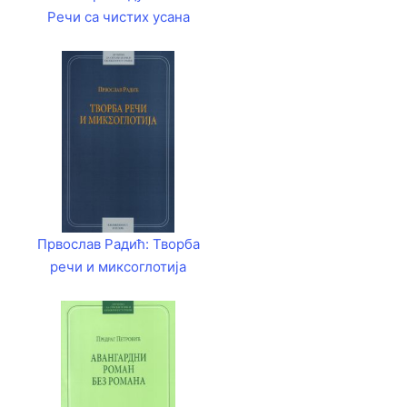
Речи са чистих усана
Првослав Радић: Творба
речи и миксоглотија