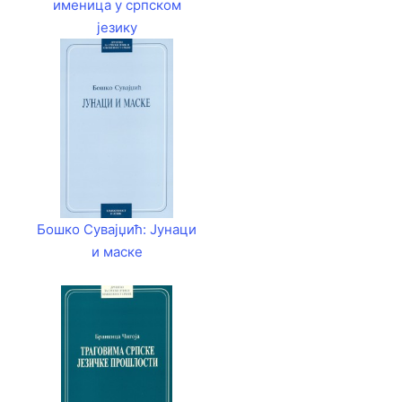
именица у српском
језику
Бошко Сувајџић: Јунаци
и маске