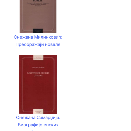
Снежана Милинковић:
Преображаји новеле
Снежана Самарџија:
Биографије епских