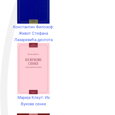
Константин Филозоф:
Живот Стефана
Лазаревића деспота
српскога
Марија Клеут: Из
Вукове сенке