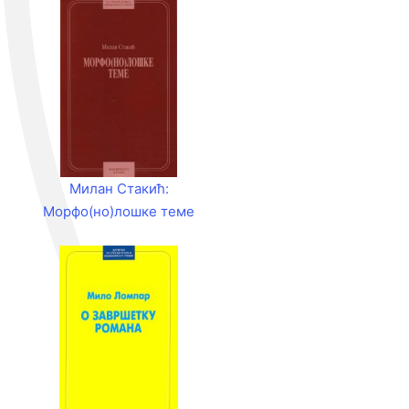
Милан Стакић:
Морфо(но)лошке теме