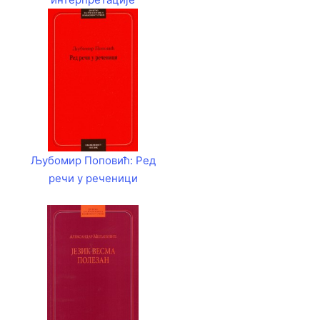
Љубомир Поповић: Ред
речи у реченици