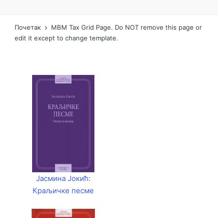
Почетак
MBM Tax Grid Page. Do NOT remove this page or
edit it except to change template.
Јасмина Јокић:
Краљичке песме