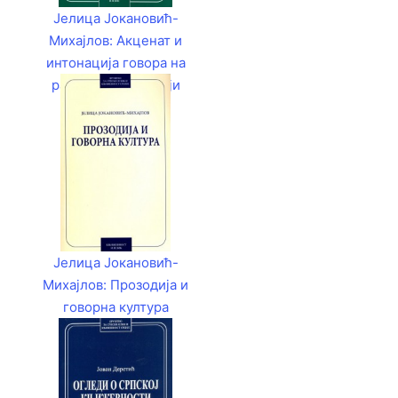
Јелица Јокановић-
Михајлов: Акценат и
интонација говора на
радију и телевизији
Јелица Јокановић-
Михајлов: Прозодија и
говорна култура