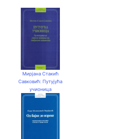
Мирјана Стакић
Савковић: Путујућа
учионица