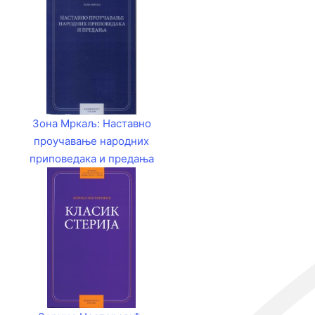
Зона Мркаљ: Наставно
проучавање народних
приповедака и предања