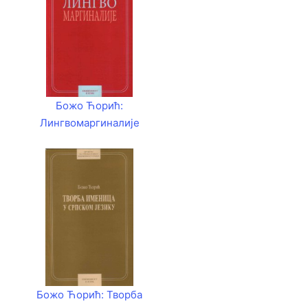
Божо Ћорић:
Лингвомаргиналије
Божо Ћорић: Творба