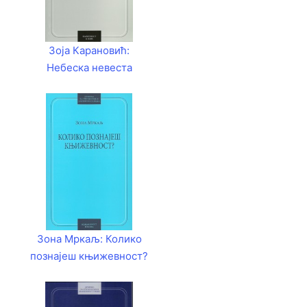
Зоја Карановић:
Небеска невеста
Зона Мркаљ: Колико
познајеш књижевност?