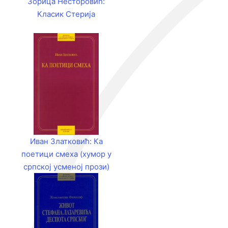
Зорица Несторовић:
Класик Стерија
Иван Златковић: Ка
поетици смеха (хумор у
српској усменој прози)