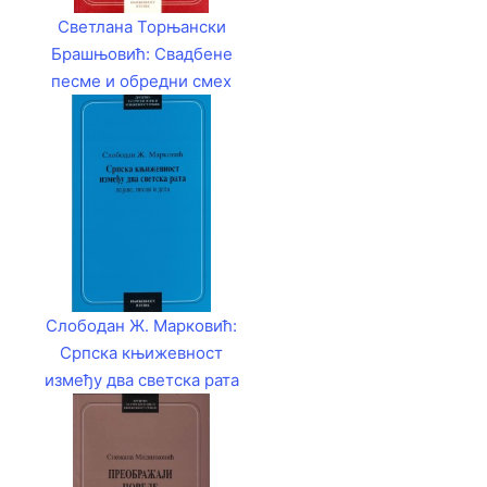
Светлана Торњански
Брашњовић: Свадбене
песме и обредни смех
Слободан Ж. Марковић:
Српска књижевност
између два светска рата