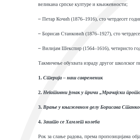
великана српске културе и књижевности;
–
Петар Кочић (1876–1916), сто четрдесет годи
–
Борисав Станковић (1876–1927), сто четрдесе
–
Вилијам Шекспир (1564–1616), четиристо год
Такмичење обухвата израду другог школског пи
1.
Стерија – наш савременик
2.
Негативни јунак у причи „Мрачајски прот
3.
Врање у књижевном делу Борисава Станко
4.
Зашто се Хамлет колеба
Рок за слање радова, према пропозицијама об