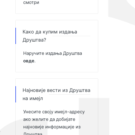
смотри
Како да купим издања
Друштва?
Наручите издања Друштва
овде
.
Најновије вести из Друштва
на имејл
Унесите своју имејл-адресу
ако желите да добијате
најновије информације из
е
Друштва.