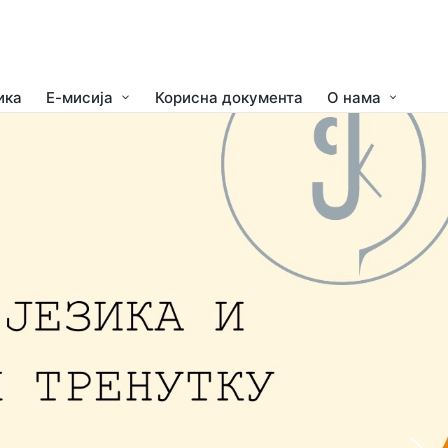
ика
Е-мисија
Корисна документа
О нама