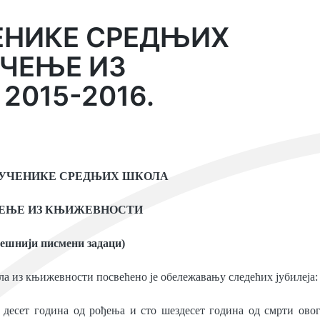
ЕНИКЕ СРЕДЊИХ
ИЧЕЊЕ ИЗ
015-2016.
 УЧЕНИКЕ СРЕДЊИХ ШКОЛА
ЕЊЕ ИЗ КЊИЖЕВНОСТИ
пешнији писмени задаци)
 из књижевности посвећено је обележавању следећих јубилеја:
а десет година од рођења и сто шездесет година од смрти ово