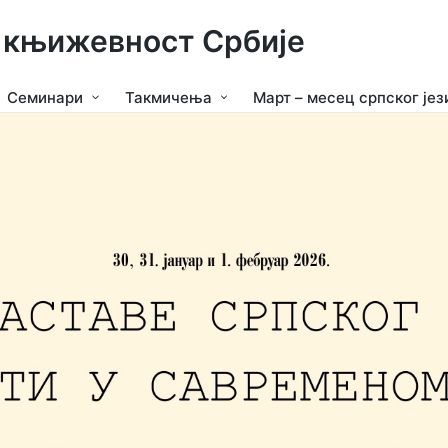
и књижевност Србије
Семинари
Такмичења
Март – месец српског јез