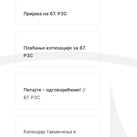
Пријава на 67. РЗС
Плаћање котизације за 67.
РЗС
Питајте – одговорићемо!
//
67. РЗС
Календар такмичења и
г