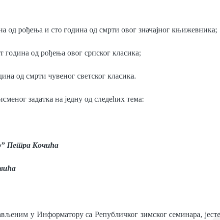
на од рођења и сто година од смрти овог значајног књижевника;
т година од рођења овог српског класика;
ина од смрти чувеног светског класика.
сменог задатка на једну од следећих тема:
о” Петра Кочића
вића
јављеним у Информатору са Републичког зимског семинара, јест