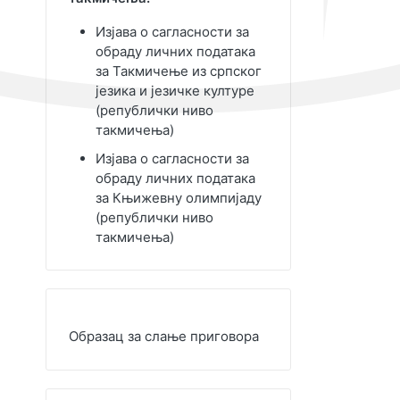
Изјава о сагласности за
обраду личних података
за Такмичење из српског
језика и језичке културе
(републички ниво
такмичења)
Изјава о сагласности за
обраду личних података
за Књижевну олимпијаду
(републички ниво
такмичења)
Образац за слање приговора