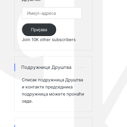
Имејл-
адреса
Пријава
Join 10K other subscribers
Подружнице Друштва
К
Списак подружница Друштва
А
и контакте председника
А
подружница можете пронаћи
И
овде
.