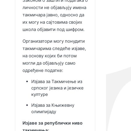
Законом о заштити података о
личности не објављују имена
такмичара јавно, односно да
их могу на сајтовима својих
школа објавити под шифром.
Организатори могу понудити
такмичарима следеће изјаве,
на основу којих би потом
могли да објављују само
одређене податке:
Изјава за Такмичење из
српског језика и језичке
културе
Изјава за Књижевну
олимпијаду
Изјаве за републички ниво
такмичења: