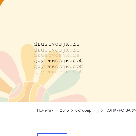
Почетак
2015
октобар
ј
КОНКУРС ЗА У