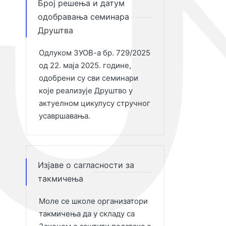
Број решења и датум
одобравања семинара
Друштва
Одлуком ЗУОВ-а бр. 729/2025
од 22. маја 2025. године,
одобрени су сви семинари
које реализује Друштво у
актуелном цикулусу стручног
усавршавања.
Изјаве о сагласности за
такмичења
Моле се школе организатори
такмичења да у складу са