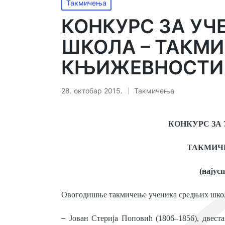
Објављено
Такмичења
у
КОНКУРС ЗА УЧ
ШКОЛА – ТАКМ
КЊИЖЕВНОСТИ 2
28. октобар 2015.
Такмичења
Објављено
у
КОНКУРС ЗА
ТАКМИЧ
(најус
Овогодишње такмичење ученика средњих школа
–
Јован Стерија Поповић (1806–1856), двест