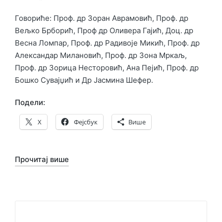
Говориће: Проф. др Зоран Аврамовић, Проф. др
Вељко Брборић, Проф др Оливера Гајић, Доц. др
Весна Ломпар, Проф. др Радивоје Микић, Проф. др
Александар Милановић, Проф. др Зона Мркаљ,
Проф. др Зорица Несторовић, Ана Пејић, Проф. др
Бошко Сувајџић и Др Јасмина Шефер.
Подели:
X
Фејсбук
Више
Прочитај више