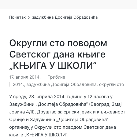
Почетак
задужбина Доситеја Обрадовића
Округли сто поводом
Светског дана књиге
„КЊИГА У ШКОЛИ“
17. април 2014.
Трибине
Објављено
Ознаке:
2014.
,
задужбина Доситеја Обрадовића
,
округли сто
у
У среду, 23. априла 2014. године у 12 часова у
Задужбини „Доситеја Обрадовића“ (Београд, Змај
Јовина 4/II), Друштво за српски језик и књижевност
Србије и Задужбина „Доситеја Обрадовића“
организују Oкругли сто поводом Светског дана
књиге „КЊИГА У ШКОЛИ“.