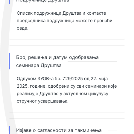
Списак подружница Друштва и контакте
председника подружница можете пронаћи
овде
.
Број решења и датум одобравања
семинара Друштва
Одлуком ЗУОВ-а бр. 729/2025 од 22. маја
2025. године, одобрени су сви семинари које
реализује Друштво у актуелном цикулусу
стручног усавршавања.
Изјаве о сагласности за такмичења