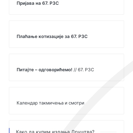
Пријава на 67. РЗС
Плаћање котизације за 67. РЗС
Питајте – одговорићемо!
// 67. РЗС
Календар такмичења и смотри
Како да купим издања Друштва?