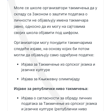
Моле се школе организатори такмичења да у
складу са Законом о заштити података о
личности не објављују имена такмичара
јавно, односно да их могу на сајтовима
својих школа објавити под шифром.
Организатори могу понудити такмичарима
следеће изјаве, на основу којих би потом
могли да објављују само одређене податке:
Изјава за Такмичење из српског језика и
језичке културе
Изјава за Књижевну олимпијаду
Изјаве за републички ниво такмичења:
Изјава о сагласности за обраду личних
података за Такмичење из српског језика
и језичке културе (републички ниво