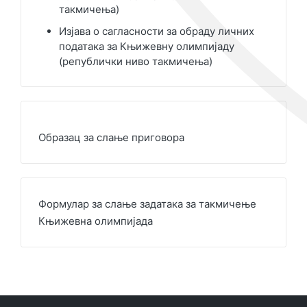
такмичења)
Изјава о сагласности за обраду личних
података за Књижевну олимпијаду
(републички ниво такмичења)
Образац за слање приговора
Формулар за слање задатака за такмичење
Књижевна олимпијада